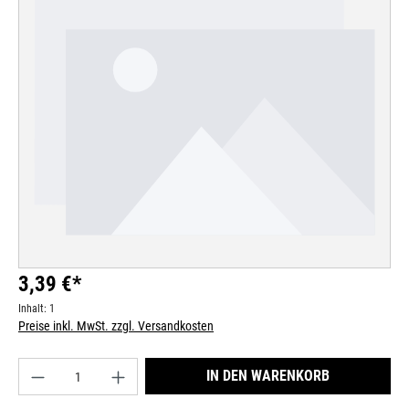
Bildergalerie überspringen
3,39 €*
Inhalt:
1
Preise inkl. MwSt. zzgl. Versandkosten
Produkt Anzahl: Gib den gewünschten Wert ein od
IN DEN WARENKORB