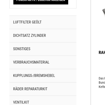
LUFTFILTER GEÖLT
DICHTSATZ ZYLINDER
SONSTIGES
RA
VERBRAUCHSMATERIAL
KUPPLUNGS-/BREMSHEBEL
Das 
Bund
Kett
RÄDER REPARATURKIT
Brem
Schr
VENTILKIT