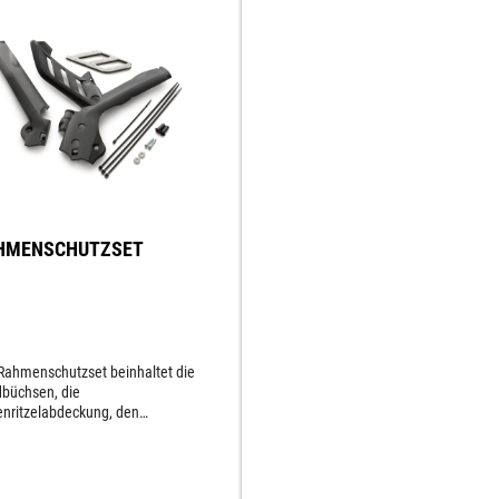
HMENSCHUTZSET
Rahmenschutzset beinhaltet die
büchsen, die
enritzelabdeckung, den
szylinderschutz und die
auben.