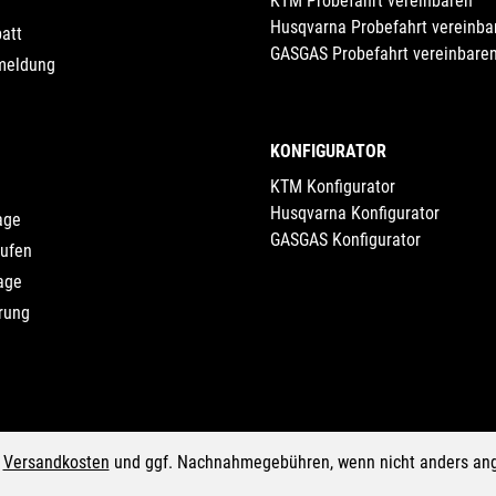
KTM Probefahrt vereinbaren
Husqvarna Probefahrt vereinba
att
GASGAS Probefahrt vereinbare
meldung
KONFIGURATOR
KTM Konfigurator
Husqvarna Konfigurator
age
GASGAS Konfigurator
rufen
age
rung
.
Versandkosten
und ggf. Nachnahmegebühren, wenn nicht anders an