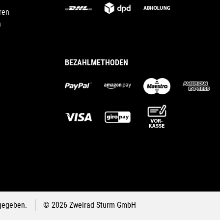
ren
n
BEZAHLMETHODEN
gegeben.
© 2026 Zweirad Sturm GmbH