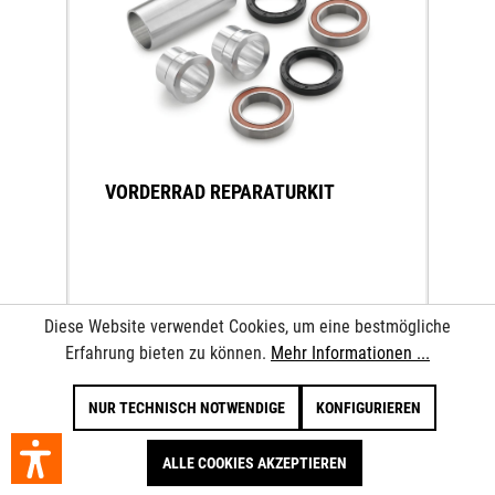
VORDERRAD REPARATURKIT
Der Reparaturkit beinhaltet sämtliche Teile zur
Diese Website verwendet Cookies, um eine bestmögliche
Reparatur der Lagerung des Rades.
Erfahrung bieten zu können.
Mehr Informationen ...
NUR TECHNISCH NOTWENDIGE
KONFIGURIEREN
75,57 €*
ALLE COOKIES AKZEPTIEREN