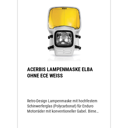
ACERBIS LAMPENMASKE ELBA
OHNE ECE WEISS
Retro-Design Lampenmaske mit hochfestem
Schinwerferglas (Polycarbonat) für Enduro
Motorräder mit konventioneller Gabel. Birne
12V 35WEinfache Montage mit 4
GummibändernGelber
Startnummernuntergrundohne E-Prüfzeichen