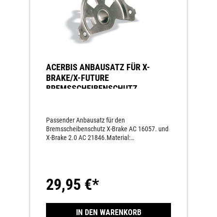
2014 KTM SX 200 2004 2014
KTM SX 250 2004 2014 KTM SX
380 2004 2014 KTM SX 525
2004 2014 KTM SXF 250 2005
2014 KTM SXF 350 2011 2014
KTM SXF 450 2004 2014 KTM
SXF 505 2004 2014
ACERBIS ANBAUSATZ FÜR X-
BRAKE/X-FUTURE
BREMSSCHEIBENSCHUTZ
KTM/HVA/GG 15-
Passender Anbausatz für den
Bremsscheibenschutz X-Brake AC 16057. und
X-Brake 2.0 AC 21846.Material:
AluminiumPassend für folgende
Modelle:GASGAS EC 250 2021 -
GASGAS EC 300 2021 - GASGAS
EC F 250 2021 - GASGAS EC F
29,95 €*
350 2021 - GASGAS MC 125 2021
- GASGAS MC F 250 2021 -
GASGAS MC F 450 2021 -
HUSQVARNA FC 250 2015 -
IN DEN WARENKORB
HUSQVARNA FC 350 2015 -