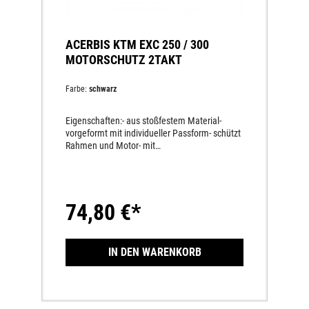
ACERBIS KTM EXC 250 / 300
MOTORSCHUTZ 2TAKT
Farbe:
schwarz
Eigenschaften:- aus stoßfestem Material-
vorgeformt mit individueller Passform- schützt
Rahmen und Motor- mit
AnbausatzLieferumfang:1 StückMaterial:
PlastikPassend für:250/300 EXC ab 2020-
74,80 €*
IN DEN WARENKORB