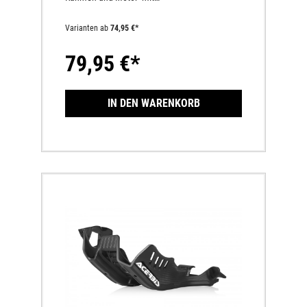
AnbausatzLieferumfang:1 StückMaterial:
PlastikGASGAS EC F 250 2021 -
Varianten ab
74,95 €*
GASGAS EC F 350 2021 -
HUSQVARNA FE 250 2020 -
79,95 €*
HUSQVARNA FE 350 2020 -
IN DEN WARENKORB