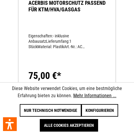
ACERBIS MOTORSCHUTZ PASSEND
FÜR KTM/HVA/GASGAS
Eigenschaften:- inklusive
AnbausatzLieferumfang:1
StückMaterial: PlastikArt.-Nr.: AC
22895.Applikation:fürSX/TC 85 2018-
2024MC 85 2021-2024
75,00 €*
Diese Website verwendet Cookies, um eine bestmögliche
IN DEN WARENKORB
Erfahrung bieten zu können.
Mehr Informationen ...
NUR TECHNISCH NOTWENDIGE
KONFIGURIEREN
ALLE COOKIES AKZEPTIEREN