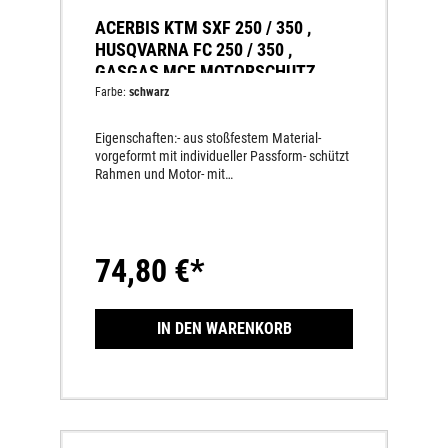
ACERBIS KTM SXF 250 / 350 ,
HUSQVARNA FC 250 / 350 ,
GASGAS MCF MOTORSCHUTZ
Farbe:
schwarz
Eigenschaften:- aus stoßfestem Material-
vorgeformt mit individueller Passform- schützt
Rahmen und Motor- mit
AnbausatzLieferumfang:1 StückMaterial:
PlastikGASGAS MC F 250 2021 -
GASGAS MC F 350 2022 -
HUSQVARNA FC 250 2019 -
74,80 €*
HUSQVARNA FC 350 2019 - KTM
SXF 250 2019 - KTM SXF 350
2019 -
IN DEN WARENKORB