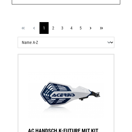
1
2
3
4
5
AC HANDSCH.K-FUTURE MIT KIT