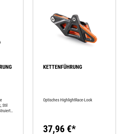
HRUNG
KETTENFÜHRUNG
ie
Optisches HighlightRace-Look
 Stil
truiert
s
chbarer
37,96 €*
trem
llem,