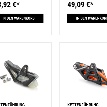
3,92 €*
49,09 €*
hochfestem Kunststoff für m
Stabilität
IN DEN WARENKORB
IN DEN WARENKOR
TTENFÜHRUNG
KETTENFÜHRUNG