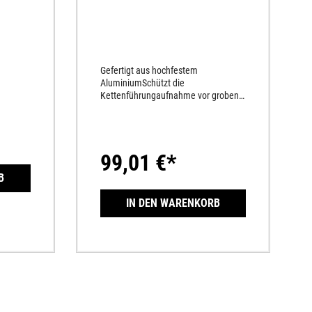
Gefertigt aus hochfestem
AluminiumSchützt die
Kettenführungaufnahme vor groben
Beschädigungen
99,01 €*
B
IN DEN WARENKORB