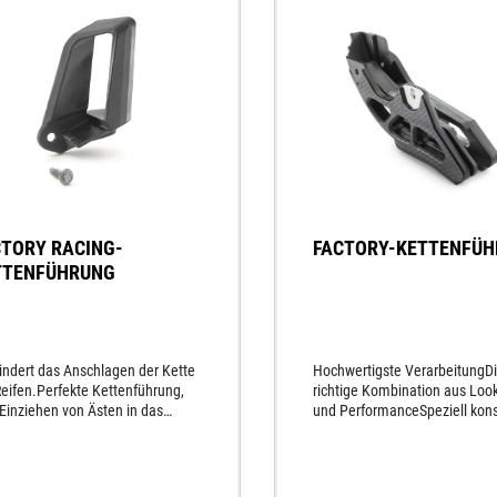
CTORY RACING-
FACTORY-KETTENFÜ
TTENFÜHRUNG
indert das Anschlagen der Kette
Hochwertigste VerarbeitungD
eifen.Perfekte Kettenführung,
richtige Kombination aus Look,
 Einziehen von Ästen in das
und PerformanceSpeziell kons
rgehäuse
für die Herausforderungen de
Offroad-EinsatzesMit austaus
Kettenlauffläche, dadurch ex
langlebigGefertigt aus spezie