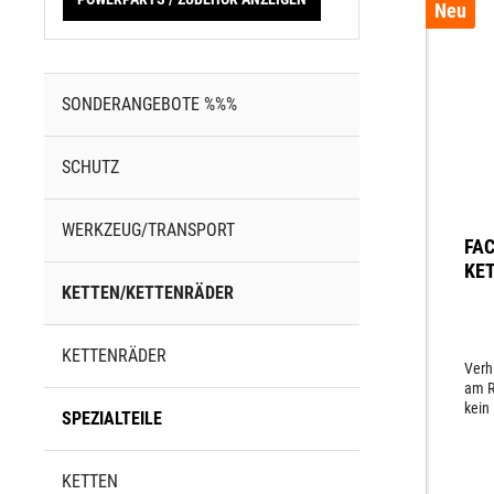
Neu
SONDERANGEBOTE %%%
SCHUTZ
WERKZEUG/TRANSPORT
FA
KE
KETTEN/KETTENRÄDER
KETTENRÄDER
Verh
am R
kein
SPEZIALTEILE
Moto
KETTEN