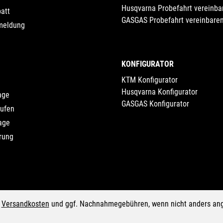
Husqvarna Probefahrt vereinba
att
GASGAS Probefahrt vereinbare
meldung
KONFIGURATOR
KTM Konfigurator
Husqvarna Konfigurator
age
GASGAS Konfigurator
rufen
age
rung
.
Versandkosten
und ggf. Nachnahmegebühren, wenn nicht anders an