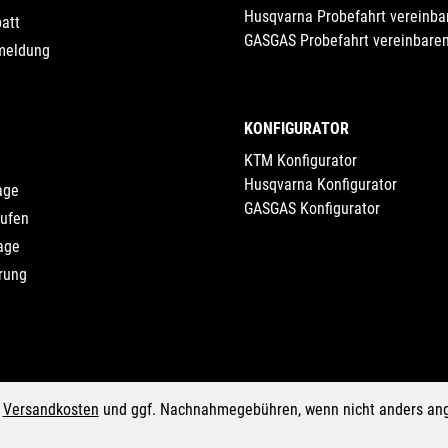
Husqvarna Probefahrt vereinba
att
GASGAS Probefahrt vereinbare
meldung
KONFIGURATOR
KTM Konfigurator
Husqvarna Konfigurator
age
GASGAS Konfigurator
rufen
age
rung
.
Versandkosten
und ggf. Nachnahmegebühren, wenn nicht anders an