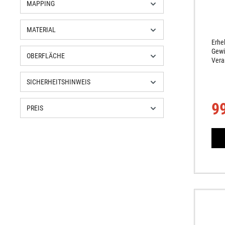
MAPPING
MATERIAL
Erhe
Gewi
OBERFLÄCHE
Vera
Mont
Brem
SICHERHEITSHINWEIS
Moto
Soun
9
Kons
PREIS
(Auß
(Inn
Endk
kg.