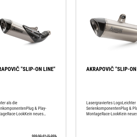
APOVIČ "SLIP-ON LINE"
AKRAPOVIČ "SLIP-ON 
ter als die
Lasergraviertes LogoLeichter 
enkomponentenPlug & Play-
SerienkomponentenPlug & Pl
ageRace-LookKein neues
MontageRace-LookKein neue
rmapping notwendigAus
Motormapping notwendigAus
wertigem Titan
hochwertigem Titan
rtigtSportlicher SoundKarbon-
gefertigtSportlicher SoundKar
kappe
EndkappeGewichtseinsparung 
999,90 €*
(5.09%