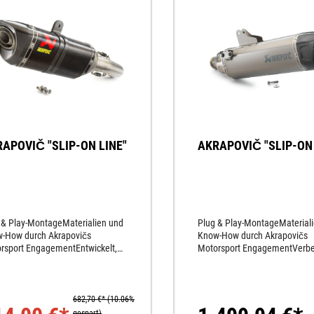
APOVIČ "SLIP-ON LINE"
AKRAPOVIČ "SLIP-ON 
 & Play-MontageMaterialien und
Plug & Play-MontageMaterial
-How durch Akrapovičs
Know-How durch Akrapovičs
rsport EngagementEntwickelt,
Motorsport EngagementVerbe
ie beste Performance aus dem
Gasannahme sowie höhere Le
rrad herauszuholenPerfektion
und DrehmomentEntwickelt, 
ns kleinste Detail des
beste Performance aus dem
uffsSportlicher SoundKein neues
Motorrad herauszuholenPerfe
682,70 €*
(10.06%
rmapping notwendigDer
bis ins kleinste Detail des
gespart)