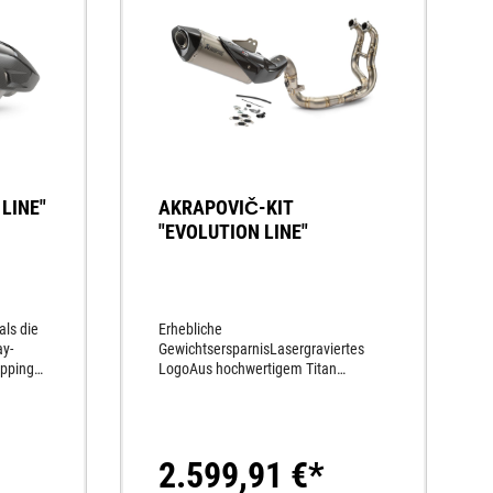
LINE"
AKRAPOVIČ-KIT
"EVOLUTION LINE"
als die
Erhebliche
ay-
GewichtsersparnisLasergraviertes
pping
LogoAus hochwertigem Titan
Titan
gefertigtMehr Leistung mittels
bon-
speziellem MotormappingSportlicher
SoundKarbon-
EndkappeKompromissloser Race-
2.599,91 €*
LookGewichtseinsparung ca. 4,8
kg.+5 PS mehr Leistung mittels