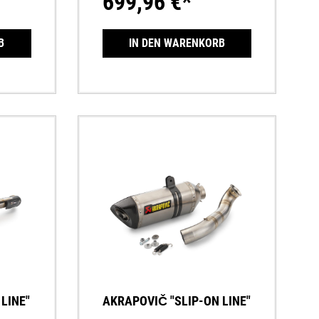
699,96 €*
 einer
die eine
cht und
B
IN DEN WARENKORB
Kein
dig
LINE"
AKRAPOVIČ "SLIP-ON LINE"