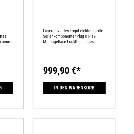
Lasergraviertes LogoLeichter als die
rtes
SerienkomponentenPlug & Play-
n neues
MontageRace-LookKein neues
Motormapping notwendigAus
hochwertigem Titan
bon-
gefertigtSportlicher SoundKarbon-
ace-
EndkappeGewichtseinsparung ca. 1,5
999,90 €*
kg
B
IN DEN WARENKORB