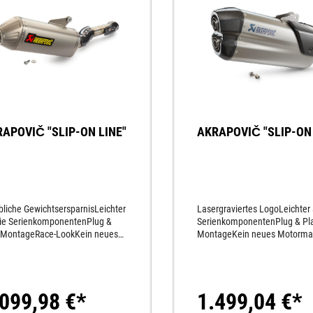
APOVIČ "SLIP-ON LINE"
AKRAPOVIČ "SLIP-ON 
bliche GewichtsersparnisLeichter
Lasergraviertes LogoLeichter 
die SerienkomponentenPlug &
SerienkomponentenPlug & Pl
-MontageRace-LookKein neues
MontageKein neues Motorma
rmapping notwendigAus
notwendigAus hochwertigem 
wertigem Titan
gefertigtSportlicher SoundKar
tigtSportlicher
Endkappe
dGewichtseinsparung ca. 1
.099,98 €*
1.499,04 €*
eiche Optik wie unsere vielfachen
r-Sieger Rally Motorräder