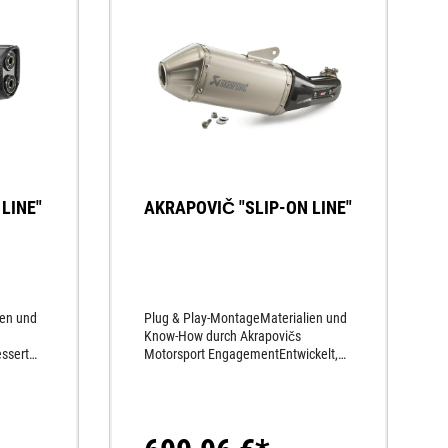
LINE"
AKRAPOVIČ "SLIP-ON LINE"
ien und
Plug & Play-MontageMaterialien und
Know-How durch Akrapovičs
sserte
Motorsport EngagementEntwickelt,
istung
um die beste Performance aus dem
um die
Motorrad herauszuholenPerfektion
bis ins kleinste Detail des
ktion
AuspuffsSportlicher SoundKein neues
Motormapping notwendig