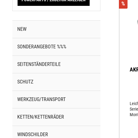
%
NEW
SONDERANGEBOTE %%%
SEITENSTÄNDERTEILE
AKR
SCHUTZ
WERKZEUG/TRANSPORT
Leich
Seri
Mont
KETTEN/KETTENRÄDER
Moto
hoch
gefe
WINDSCHILDER
End