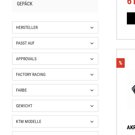
6
GEPÄCK
Ends
Moto
HERSTELLER
PASST AUF
APPROVALS
%
FACTORY RACING
FARBE
GEWICHT
KTM MODELLE
AKR