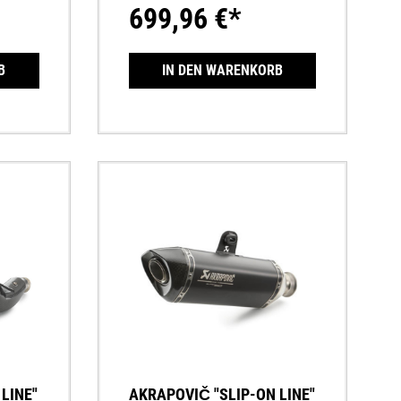
699,96 €*
Motormapping notwendigDer
Endschalldämpfer passt auf
Motorräder mit Euro 4 Umweltnorm.
B
IN DEN WARENKORB
LINE"
AKRAPOVIČ "SLIP-ON LINE"