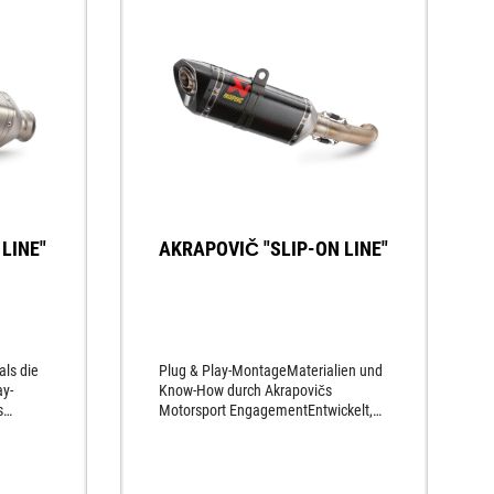
LINE"
AKRAPOVIČ "SLIP-ON LINE"
als die
Plug & Play-MontageMaterialien und
ay-
Know-How durch Akrapovičs
s
Motorsport EngagementEntwickelt,
um die beste Performance aus dem
Motorrad herauszuholenPerfektion
bon-
bis ins kleinste Detail des
ca. 1,5
AuspuffsSportlicher SoundKein neues