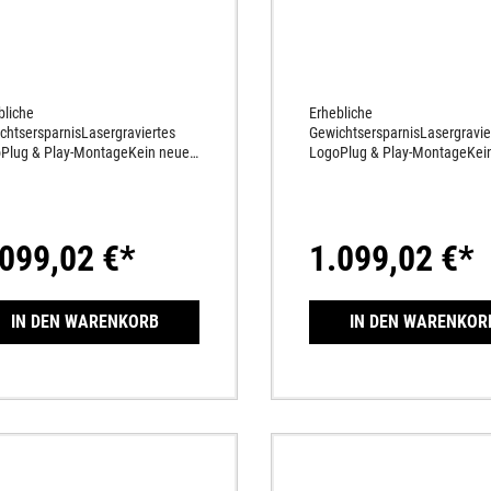
bliche
Erhebliche
chtsersparnisLasergraviertes
GewichtsersparnisLasergravie
Plug & Play-MontageKein neues
LogoPlug & Play-MontageKei
rmapping notwendigAus
Motormapping notwendigAus
wertigem Titan
hochwertigem Titan
rtigtSportlicher SoundKarbon-
gefertigtSportlicher SoundKar
appeKompromissloser Race-
EndkappeKompromissloser R
.099,02 €*
1.099,02 €*
Look
IN DEN WARENKORB
IN DEN WARENKOR