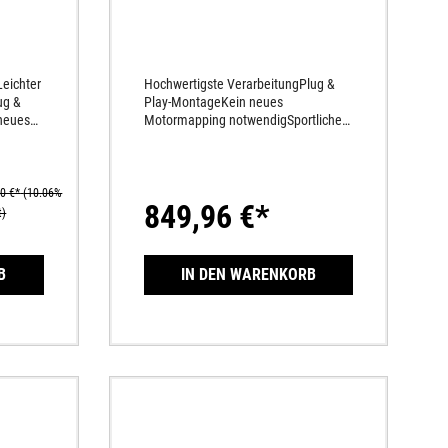
Leichter
Hochwertigste VerarbeitungPlug &
ug &
Play-MontageKein neues
neues
Motormapping notwendigSportlicher
SoundEdler Materialmix aus Titan
und Karbon
 1
90 €*
(10.06%
849,96 €*
t)
B
IN DEN WARENKORB