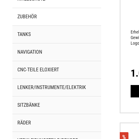
ZUBEHÖR
Erhe
TANKS
Gewi
Logo
Moto
NAVIGATION
hoch
gefe
Endk
CNC-TEILE ELOXIERT
1
Look
LENKER/INSTRUMENTE/ELEKTRIK
SITZBÄNKE
RÄDER
%