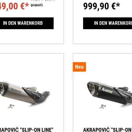
49,00 €*
999,90 €*
kg
gespart)
IN DEN WARENKORB
IN DEN WARENKOR
Neu
APOVIČ "SLIP-ON LINE"
AKRAPOVIČ "SLIP-ON 