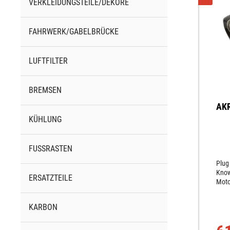
VERKLEIDUNGSTEILE/DEKORE
FAHRWERK/GABELBRÜCKE
LUFTFILTER
BREMSEN
AKR
KÜHLUNG
FUSSRASTEN
Plug
Know
ERSATZTEILE
Moto
um d
Moto
KARBON
bis i
Ausp
Moto