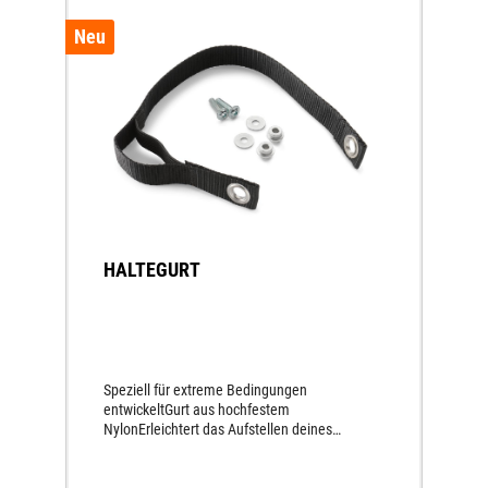
Neu
HALTEGURT
Speziell für extreme Bedingungen
entwickeltGurt aus hochfestem
NylonErleichtert das Aufstellen deines
MotorradesGurt aus hochfestem
NylonUnverzichtbar im extremen Gelände-