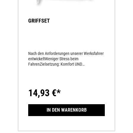
GRIFFSET
Nach den Anforderungen unserer Werksfahrer
entwickeltWeniger Stress beim
FahrenZielsetzung: Komfort UND
SicherheitErgonomische, der Handform
angepasste Kontur für maximalen
KomfortHalf Waffle-GriffFür sicheren GriffDrei
Bereiche für die MetalldrahtsicherungVariante:
14,93 €*
weich
IN DEN WARENKORB