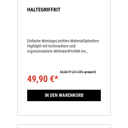
HALTEGRIFFKIT
Einfache MontageLeichtes MaterialOptisches
Highlight mit technischem und
ergonomischem MehrwertPerfekt ins
Motorrad integriertSicherer und bequemer
GriffMehr Komfort und Sicherheit für den
Sozius
63,43 €*
(21.33% gespart)
49,90 €*
IN DEN WARENKORB