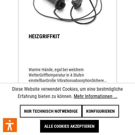
HEIZGRIFFKIT
Warme Hände, egal bei welchem
WetterGrifftemperatur in 4 Stufen
einstellbarGroße VibrationsabsorptionSicherer
und bequemer GriffMaximale
Diese Website verwendet Cookies, um eine bestmögliche
Verschleißfestigkeit und HaltbarkeitErhöhte
Erfahrung bieten zu können.
Mehr Informationen ...
Tasten für die Verwendung mit
behandschuhten HändenWasserdichter
199,09 €*
Schalter
NUR TECHNISCH NOTWENDIGE
KONFIGURIEREN
ALLE COOKIES AKZEPTIEREN
IN DEN WARENKORB