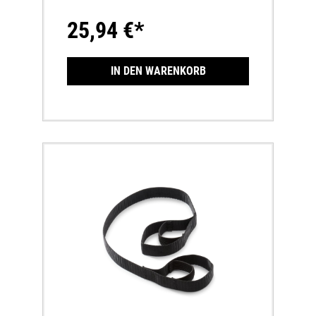
EinsatzErleichter das Aufstellen deines
MotorradesBefestigt am Heckausleger
25,94 €*
IN DEN WARENKORB