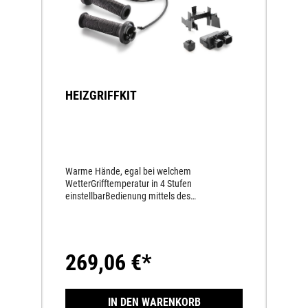
HEIZGRIFFKIT
Warme Hände, egal bei welchem
WetterGrifftemperatur in 4 Stufen
einstellbarBedienung mittels des
Menüschalter am Lenker
269,06 €*
IN DEN WARENKORB