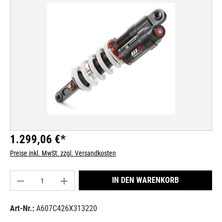
Bildergalerie überspringen
1.299,06 €*
Preise inkl. MwSt. zzgl. Versandkosten
Produkt Anzahl: Gib den gewünschten Wert ein od
IN DEN WARENKORB
Art-Nr.:
A607C426X313220