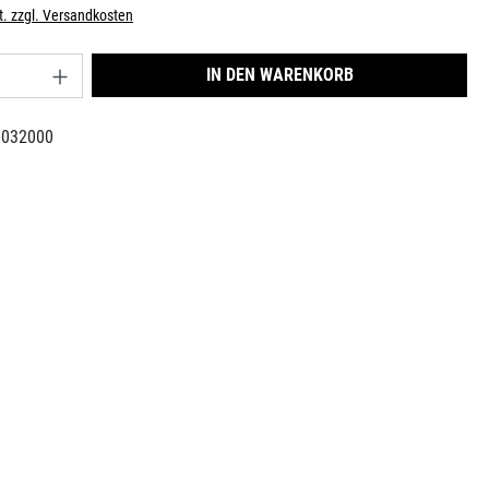
t. zzgl. Versandkosten
nzahl: Gib den gewünschten Wert ein oder benu
IN DEN WARENKORB
6032000