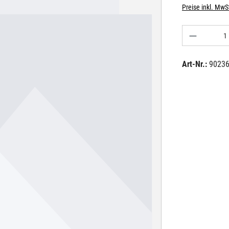
Preise inkl. MwS
Produkt A
Art-Nr.:
9023