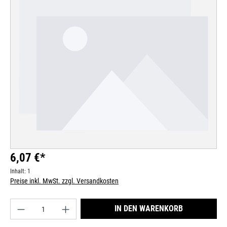
Bildergalerie überspringen
6,07 €*
Inhalt:
1
Preise inkl. MwSt. zzgl. Versandkosten
Produkt Anzahl: Gib den gewünschten Wert ein od
IN DEN WARENKORB