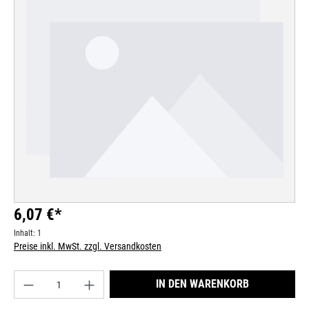
Bildergalerie überspringen
6,07 €*
Inhalt:
1
Preise inkl. MwSt. zzgl. Versandkosten
Produkt Anzahl: Gib den gewünschten Wert ein od
IN DEN WARENKORB