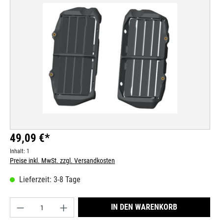
Bildergalerie überspringen
49,09 €*
Inhalt:
1
Preise inkl. MwSt. zzgl. Versandkosten
Lieferzeit: 3-8 Tage
Produkt Anzahl: Gib den gewünschten Wert ein od
IN DEN WARENKORB