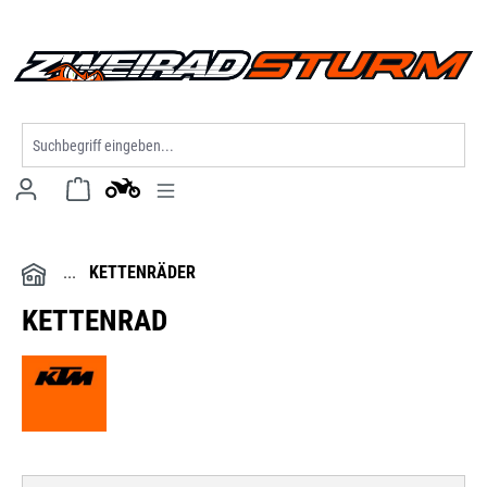
alt springen
KETTENRÄDER
KETTENRAD