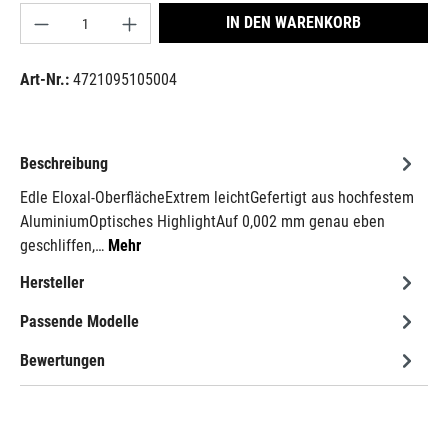
Produkt Anzahl: Gib den gewünschten Wert ein od
IN DEN WARENKORB
Art-Nr.:
4721095105004
Beschreibung
Edle Eloxal-OberflächeExtrem leichtGefertigt aus hochfestem
AluminiumOptisches HighlightAuf 0,002 mm genau eben
geschliffen,…
Mehr
Hersteller
Passende Modelle
Bewertungen