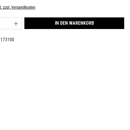
t. zzgl. Versandkosten
nzahl: Gib den gewünschten Wert ein oder benu
IN DEN WARENKORB
9173100