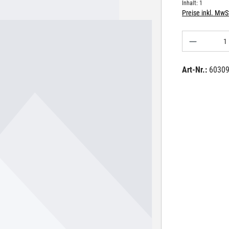
Inhalt:
1
Preise inkl. MwS
Produkt A
Art-Nr.:
6030