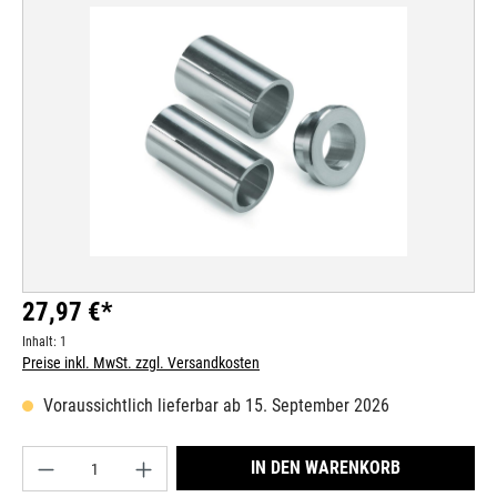
Bildergalerie überspringen
27,97 €*
Inhalt:
1
Preise inkl. MwSt. zzgl. Versandkosten
Voraussichtlich lieferbar ab 15. September 2026
Produkt Anzahl: Gib den gewünschten Wert ein od
IN DEN WARENKORB