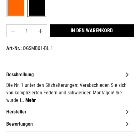
orange
schwarz
Produkt Anzahl: Gib den gewünschten Wert ein od
IN DEN WARENKORB
Art-Nr.:
OGSMB01-BL.1
Beschreibung
Die Nr. 1 unter den Sitzhalterungen: Verabschieden Sie sich
von komplizierten Federn und schwierigen Montagen! Sie
wurde f…
Mehr
Hersteller
Bewertungen